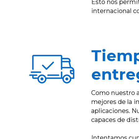
Esto nos permit
internacional c
Tiemp
entre
Como nuestro ap
mejores de la i
aplicaciones. N
capaces de dist
Intentamos cump