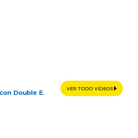
VER TODO VÍDEOS
con Double E
.