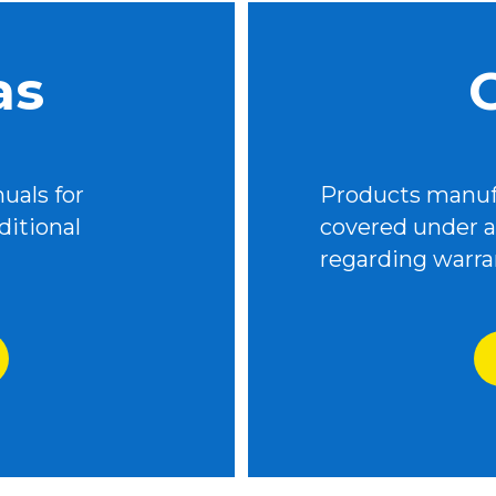
as
uals for
Products manuf
ditional
covered under a 
regarding warra