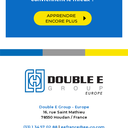
APPRENDRE
ENCORE PLUS
Double E Group - Europe
16, rue Saint Mathieu
78550 Houdan / France
(33) 1 34 57 02 88
|
eefrance@ee-co.com