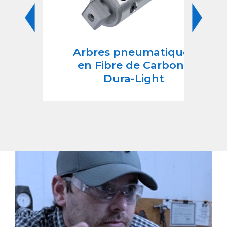
e®
Arbres pneumatiques
en Fibre de Carbone
Pne
Dura-Light