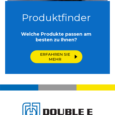
Produktfinder
Welche Produkte passen am
besten zu Ihnen?
ERFAHREN SIE
MEHR