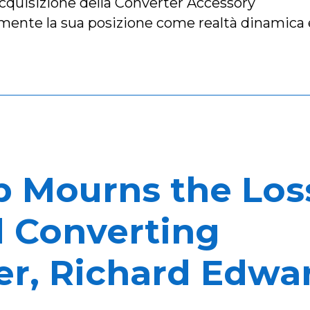
acquisizione della Converter Accessory
rmente la sua posizione come realtà dinamica 
p Mourns the Los
d Converting
er, Richard Edwa