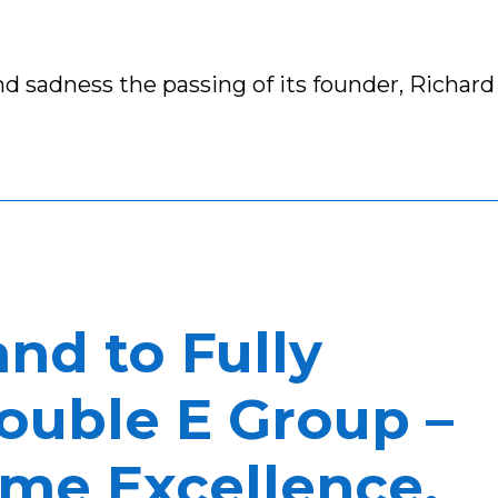
 sadness the passing of its founder, Richar
nd to Fully
Double E Group –
me Excellence,