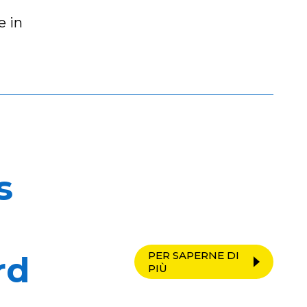
e in
s
PER SAPERNE DI
rd
PIÙ