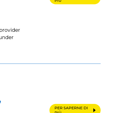
PIÙ
provider
 under
,
PER SAPERNE DI
PIÙ