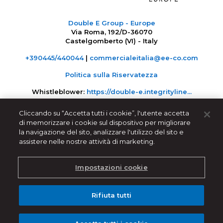
Double E Group - Europe
Via Roma, 192/D-36070
Castelgomberto (VI) - Italy
+390445/440044
|
commercialeitalia@ee-co.com
Politica sulla Riservatezza
Whistleblower:
https://double-e.integrityline...
Cliccando su “Accetta tutti i cookie”, l'utente accetta
di memorizzare i cookie sul dispositivo per migliorare
la navigazione del sito, analizzare l'utilizzo del sito e
assistere nelle nostre attività di marketing.
Impostazioni cookie
Rifiuta tutti